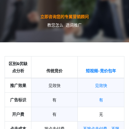
立即咨询您的专属营销顾问
教您怎么 选词推广
区别&优缺
点分析
传统竞价
短视频-竞价包年
推广效果
见效快
见效快
广告标识
有
有
开户费
有
无
点击成本
按点击付费
不按点击付费，不限